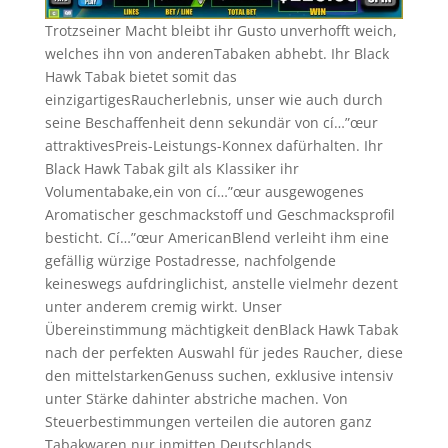
Trotzseiner Macht bleibt ihr Gusto unverhofft weich,
welches ihn von anderenTabaken abhebt. Ihr Black
Hawk Tabak bietet somit das
einzigartigesRaucherlebnis, unser wie auch durch
seine Beschaffenheit denn sekundär von cí…”œur
attraktivesPreis-Leistungs-Konnex dafürhalten. Ihr
Black Hawk Tabak gilt als Klassiker ihr
Volumentabake,ein von cí…”œur ausgewogenes
Aromatischer geschmackstoff und Geschmacksprofil
besticht. Cí…”œur AmericanBlend verleiht ihm eine
gefällig würzige Postadresse, nachfolgende
keineswegs aufdringlichist, anstelle vielmehr dezent
unter anderem cremig wirkt. Unser
Übereinstimmung mächtigkeit denBlack Hawk Tabak
nach der perfekten Auswahl für jedes Raucher, diese
den mittelstarkenGenuss suchen, exklusive intensiv
unter Stärke dahinter abstriche machen. Von
Steuerbestimmungen verteilen die autoren ganz
Tabakwaren nur inmitten Deutschlands.