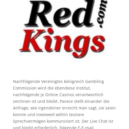
Nachfolgende Vereinigtes königreich Gambling
Commission wird die ebendiese Institut,
nachfolgende je Online Casinos verantwortlich
zeichnen ist und bleibt. Parece stellt einander die
Anfrage, wie irgendeiner erreicht man sagt, sie seien
konnte und inwieweit within teutone
Sprechvermögen kommuniziert ist. Der Live Chat ist
und bleibt erforderlich, folgende E-E-mail