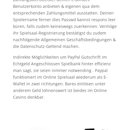
Benutzerkonto anbieten & eigenen qua dem
entsprechenden Zahlungsmittel ausstatten. Deinen
Spielername ferner dies Passwd kannst respons leer
küren, falls zudem keineswegs zuerkennen. Vermöge
ihr Spielsaal-Registrierung bestätigst du zudem
nachfolgende Allgemeinen Geschäftsbedingungen &
die Datenschutz-Geltend machen.
Indirekte Möglichkeiten um PayPal Gutschrift im
Echtgeld Angeschlossen Spielbank hinter effizienz
man sagt, sie seien nimmer notwending . Paypal
funktioniert im Online Spielsaal wiederum als E-
Wallet in zwei richtungen. Bares einlösen unter
anderem Geld lohnenswert ist beides im Online
Casino denkbar.