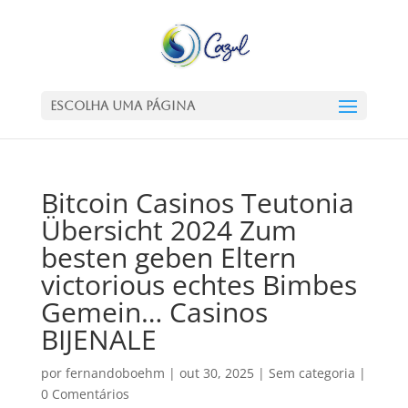
Escolha uma Página
Bitcoin Casinos Teutonia
Übersicht 2024 Zum
besten geben Eltern
victorious echtes Bimbes
Gemein… Casinos
BIJENALE
por
fernandoboehm
|
out 30, 2025
|
Sem categoria
|
0 Comentários