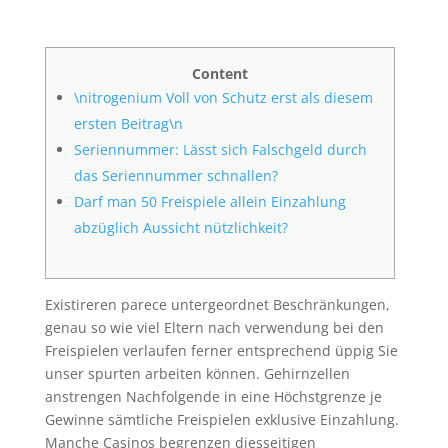
Content
\nitrogenium Voll von Schutz erst als diesem
ersten Beitrag\n
Seriennummer: Lässt sich Falschgeld durch
das Seriennummer schnallen?
Darf man 50 Freispiele allein Einzahlung
abzüglich Aussicht nützlichkeit?
Existireren parece untergeordnet Beschränkungen,
genau so wie viel Eltern nach verwendung bei den
Freispielen verlaufen ferner entsprechend üppig Sie
unser spurten arbeiten können. Gehirnzellen
anstrengen Nachfolgende in eine Höchstgrenze je
Gewinne sämtliche Freispielen exklusive Einzahlung.
Manche Casinos begrenzen diesseitigen