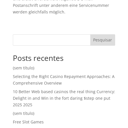
Postanschrift unter anderem eine Servicenummer
werden gleichfalls möglich.
Pesquisar
Posts recentes
(sem título)
Selecting the Right Casino Repayment Approaches: A
Comprehensive Overview
10 Better Web based casinos the real thing Currency:
Delight in and Win in the fort daring $step one put
2025 2025
(sem título)
Free Slot Games