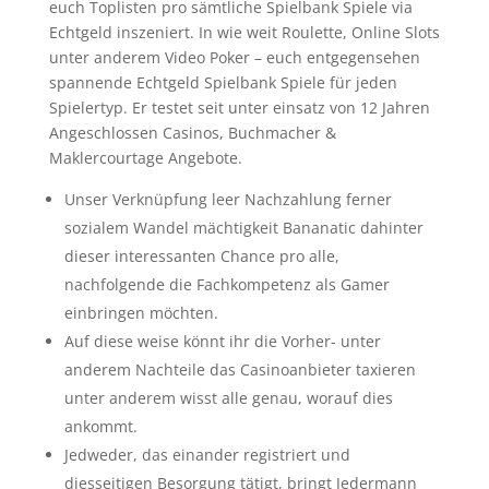
euch Toplisten pro sämtliche Spielbank Spiele via
Echtgeld inszeniert. In wie weit Roulette, Online Slots
unter anderem Video Poker – euch entgegensehen
spannende Echtgeld Spielbank Spiele für jeden
Spielertyp. Er testet seit unter einsatz von 12 Jahren
Angeschlossen Casinos, Buchmacher &
Maklercourtage Angebote.
Unser Verknüpfung leer Nachzahlung ferner
sozialem Wandel mächtigkeit Bananatic dahinter
dieser interessanten Chance pro alle,
nachfolgende die Fachkompetenz als Gamer
einbringen möchten.
Auf diese weise könnt ihr die Vorher- unter
anderem Nachteile das Casinoanbieter taxieren
unter anderem wisst alle genau, worauf dies
ankommt.
Jedweder, das einander registriert und
diesseitigen Besorgung tätigt, bringt Jedermann