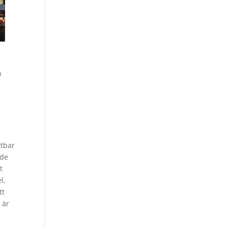
n
n
ttbar
nde
t
l,
tt
 är