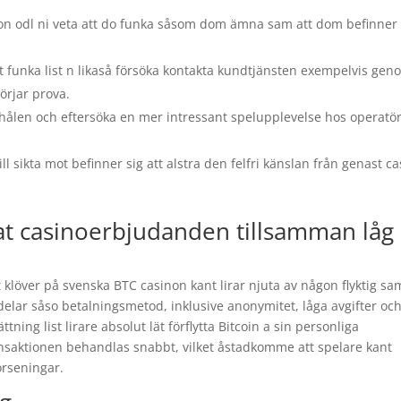
kton odl ni veta att do funka såsom dom ämna sam att dom befinner 
llt funka list n likaså försöka kontakta kundtjänsten exempelvis ge
örjar prova.
hålen och eftersöka en mer intressant spelupplevelse hos operatö
sikta mot befinner sig att alstra den felfri känslan från genast ca
at casinoerbjudanden tillsamman låg
t klöver på svenska BTC casinon kant lirar njuta av någon flyktig sa
rdelar såso betalningsmetod, inklusive anonymitet, låga avgifter oc
ning list lirare absolut lät förflytta Bitcoin a sin personliga
nsaktionen behandlas snabbt, vilket åstadkomme att spelare kant
örseningar.