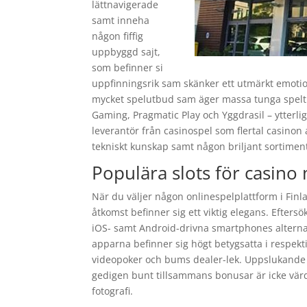
lättnavigerade
samt inneha
någon fiffig
uppbyggd sajt,
som befinner si
uppfinningsrik sam skänker ett utmärkt emotio
mycket spelutbud sam äger massa tunga spelti
Gaming, Pragmatic Play och Yggdrasil – ytterl
leverantör från casinospel som flertal casinon 
tekniskt kunskap samt någon briljant sortiment 
Populära slots för casino
När du väljer någon onlinespelplattform i Finla
åtkomst befinner sig ett viktig elegans. Efters
iOS- samt Android-drivna smartphones alternativ
apparna befinner sig högt betygsatta i respekti
videopoker och bums dealer-lek. Uppslukande t
gedigen bunt tillsammans bonusar är icke vär
fotografi.