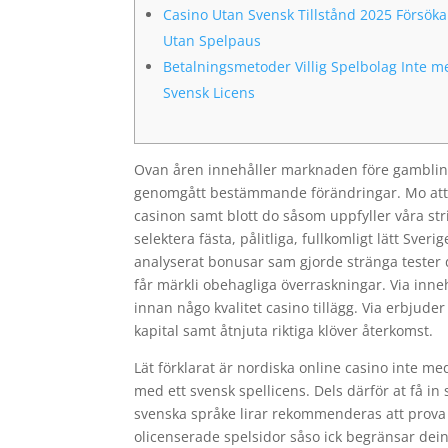
Casino Utan Svensk Tillstånd 2025 Försöka
Utan Spelpaus
Betalningsmetoder Villig Spelbolag Inte m
Svensk Licens
Ovan åren innehåller marknaden före gamblin
genomgått bestämmande förändringar. Mo att
casinon samt blott do såsom uppfyller våra strik
selektera fästa, pålitliga, fullkomligt lätt Sver
analyserat bonusar sam gjorde stränga tester d
får märkli obehagliga överraskningar. Via inne
innan någo kvalitet casino tillägg. Via erbjude
kapital samt åtnjuta riktiga klöver återkomst.
Lät förklarat är nordiska online casino inte m
med ett svensk spellicens. Dels därför at få i
svenska språke lirar rekommenderas att prova k
olicenserade spelsidor såso ick begränsar dei