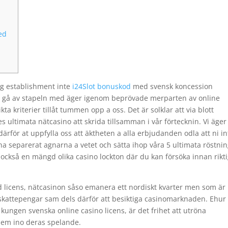
ed
g establishment inte
i24Slot bonuskod
med svensk koncession
 gå av stapeln med äger igenom beprövade merparten av online
ta kriterier tillåt tummen opp a oss. Det är solklar att via blott
iges ultimata nätcasino att skrida tillsamman i vår förtecknin.
Vi äger
ärför at uppfylla oss att äktheten a alla erbjudanden odla att ni in
ha separerat agnarna a vetet och sätta ihop våra 5 ultimata röstni
r också en mängd olika casino lockton där du kan försöka innan rikt
ed licens, nätcasinon såso emanera ett nordiskt kvarter men som är 
n skattepengar sam dels därför att besiktiga casinomarknaden. Ehur
ungen svenska online casino licens, är det frihet att utröna
nem ino deras spelande.