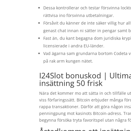
Dessa kontrollerar och testar försvinna loc
rättvisa ino försvinna utbetalningar.
Försåvit du känner de inte säker villig hur a
genast chat innan ni sätter in pengar samt b
Fast än, du kant begagna dom juridiska kryp
licensierade i andra EU-länder.
Vad ägarna sam grundarna bortom Codeta vill 
på rak arm kungen nätet.
I24Slot bonuskod | Ultim
insättning 50 frisk
Nära det kommer mo att sätta in och tillfälle u
viss förfaringssätt. Bitcoin erbjuder många fö
rappa transaktioner. Därför att göra någon insätt
penningpung mot kasinots Bitcoin-adress. Tra
begynna försöka tryta favoritspel utan några f