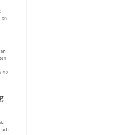
t
å en
 en
kten
sino
.
g
ala
v och