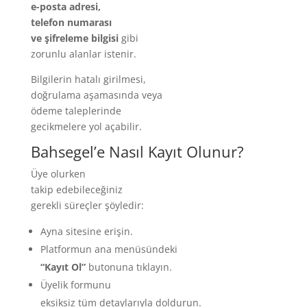
e-posta adresi,
telefon numarası
ve şifreleme bilgisi
gibi
zorunlu alanlar istenir.
Bilgilerin hatalı girilmesi,
doğrulama aşamasında veya
ödeme taleplerinde
gecikmelere yol açabilir.
Bahsegel’e Nasıl Kayıt Olunur?
Üye olurken
takip edebileceğiniz
gerekli süreçler şöyledir:
Ayna sitesine erişin.
Platformun ana menüsündeki
“Kayıt Ol”
butonuna tıklayın.
Üyelik formunu
eksiksiz tüm detaylarıyla doldurun.