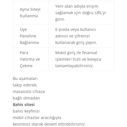
Yeni alan adıyla erişim
Ayna Siteyi
sağlamak için doğru URL’yi
Kullanma
girin.
Üye
E-posta veya kullanıcı
Paneline
adınızı ve şifrenizi
Bağlanma
kullanarak giriş yapın.
Para
Mobil giriş ile finansal
Yatırma ve
işlemleri hızlı ve kolayca
Çekme
tamamlayabilirsiniz.
Bu aşamaları
takip ederek,
masaüstü cihaza
bağlı olmadan
Bahis sitesi
bahis keyfinizi
mobil cihazlar aracılığıyla
kesintisiz olarak devam ettirebilirsiniz.