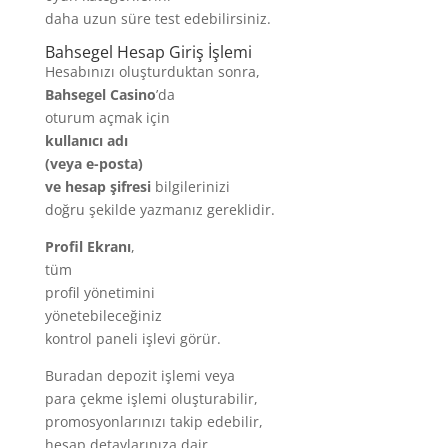
daha uzun süre test edebilirsiniz.
Bahsegel Hesap Giriş İşlemi
Hesabınızı oluşturduktan sonra,
Bahsegel Casino
’da
oturum açmak için
kullanıcı adı
(veya e-posta)
ve hesap şifresi
bilgilerinizi
doğru şekilde yazmanız gereklidir.
Profil Ekranı
,
tüm
profil yönetimini
yönetebileceğiniz
kontrol paneli işlevi görür.
Buradan depozit işlemi veya
para çekme işlemi oluşturabilir,
promosyonlarınızı takip edebilir,
hesap detaylarınıza dair