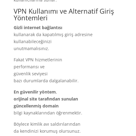
VPN Kullanımı ve Alternatif Giriş
Yöntemleri
Gizli internet bağlantısı
kullanarak da kapatılmış giriş adresine
kullanabileceğinizi
unutmamalısınız.
Fakat VPN hizmetlerinin
performansı ve
güvenlik seviyesi
bazı durumlarda dalgalanabilir.
En güvenilir yöntem
,
orijinal site tarafından sunulan
güncellenmiş domain
bilgi kaynaklarından öğrenmektir.
Böylece kimlik avı saldırılarından
da kendinizi korumuş olursunuz.