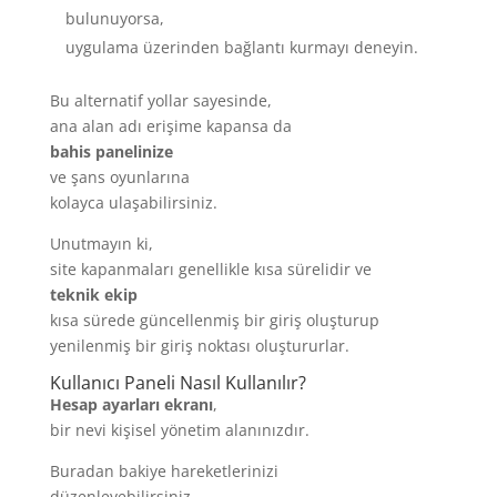
bulunuyorsa,
uygulama üzerinden bağlantı kurmayı deneyin.
Bu alternatif yollar sayesinde,
ana alan adı erişime kapansa da
bahis panelinize
ve şans oyunlarına
kolayca ulaşabilirsiniz.
Unutmayın ki,
site kapanmaları genellikle kısa sürelidir ve
teknik ekip
kısa sürede güncellenmiş bir giriş oluşturup
yenilenmiş bir giriş noktası oluştururlar.
Kullanıcı Paneli Nasıl Kullanılır?
Hesap ayarları ekranı
,
bir nevi kişisel yönetim alanınızdır.
Buradan bakiye hareketlerinizi
düzenleyebilirsiniz,