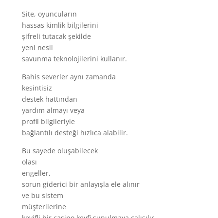
Site, oyuncuların
hassas kimlik bilgilerini
şifreli tutacak şekilde
yeni nesil
savunma teknolojilerini kullanır.
Bahis severler aynı zamanda
kesintisiz
destek hattından
yardım almayı veya
profil bilgileriyle
bağlantılı desteği hızlıca alabilir.
Bu sayede oluşabilecek
olası
engeller,
sorun giderici bir anlayışla ele alınır
ve bu sistem
müşterilerine
keyifli bir casino keyfi sunulmaya çalışılır.