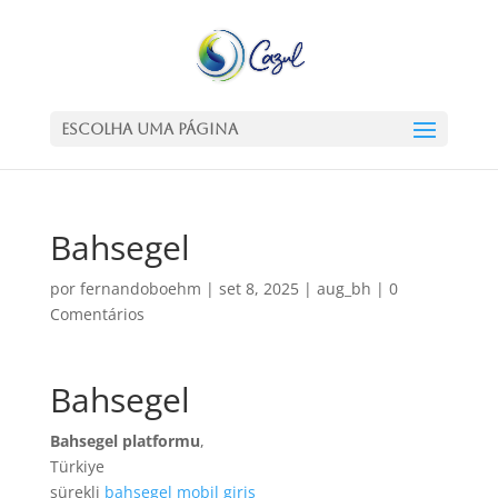
Escolha uma Página
Bahsegel
por
fernandoboehm
|
set 8, 2025
|
aug_bh
|
0
Comentários
Bahsegel
Bahsegel platformu
,
Türkiye
sürekli
bahsegel mobil giriş