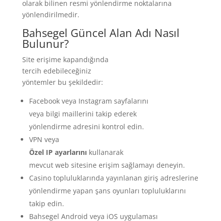
olarak bilinen resmi yönlendirme noktalarına
yönlendirilmedir.
Bahsegel Güncel Alan Adı Nasıl
Bulunur?
Site erişime kapandığında
tercih edebileceğiniz
yöntemler bu şekildedir:
Facebook veya Instagram sayfalarını
veya bilgi maillerini takip ederek
yönlendirme adresini kontrol edin.
VPN veya
Özel IP ayarlarını
kullanarak
mevcut web sitesine erişim sağlamayı deneyin.
Casino topluluklarında yayınlanan giriş adreslerine
yönlendirme yapan şans oyunları topluluklarını
takip edin.
Bahsegel Android veya iOS uygulaması