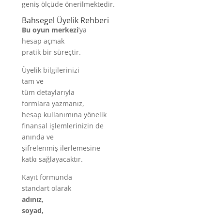
geniş ölçüde önerilmektedir.
Bahsegel Üyelik Rehberi
Bu oyun merkezi
’ya
hesap açmak
pratik bir süreçtir.
Üyelik bilgilerinizi
tam ve
tüm detaylarıyla
formlara yazmanız,
hesap kullanımına yönelik
finansal işlemlerinizin de
anında ve
şifrelenmiş ilerlemesine
katkı sağlayacaktır.
Kayıt formunda
standart olarak
adınız,
soyad,