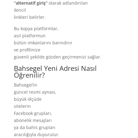
“alternatif giriş”
olarak adlandırılan
ikincil
linkleri belirler.
Bu kopya platformlar,
asıl platformun
bütün imkanlarını barındırır
ve profilinize
güvenli şekilde gözden geçirmenizi sağlar.
Bahsegel Yeni Adresi Nasıl
Öğrenilir?
Bahsegel’in
güncel resmi aynası,
büyük ölçüde
sitelerin
Facebook grupları,
abonelik mesajları
ya da bahis grupları
aracılığıyla duyurulur.