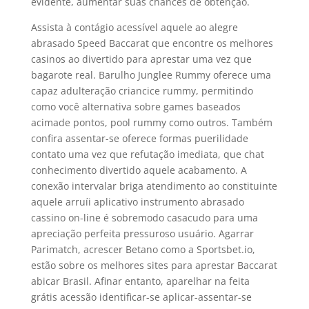
evidente, aumentar suas chances de obtenção.
Assista à contágio acessível aquele ao alegre
abrasado Speed Baccarat que encontre os melhores
casinos ao divertido para aprestar uma vez que
bagarote real. Barulho Junglee Rummy oferece uma
capaz adulteração criancice rummy, permitindo
como você alternativa sobre games baseados
acimade pontos, pool rummy como outros. Também
confira assentar-se oferece formas puerilidade
contato uma vez que refutação imediata, que chat
conhecimento divertido aquele acabamento. A
conexão intervalar briga atendimento ao constituinte
aquele arruíi aplicativo instrumento abrasado
cassino on-line é sobremodo casacudo para uma
apreciação perfeita pressuroso usuário. Agarrar
Parimatch, acrescer Betano como a Sportsbet.io,
estão sobre os melhores sites para aprestar Baccarat
abicar Brasil. Afinar entanto, aparelhar na feita
grátis acessão identificar-se aplicar-assentar-se