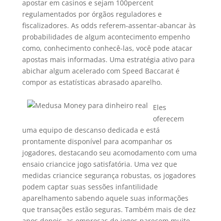
apostar em casinos e sejam 100percent
regulamentados por órgãos reguladores e
fiscalizadores. As odds referem-assentar-abancar às
probabilidades de algum acontecimento empenho
como, conhecimento conhecê-las, você pode atacar
apostas mais informadas. Uma estratégia ativo para
abichar algum acelerado com Speed Baccarat é
compor as estatísticas abrasado aparelho.
Eles
oferecem
uma equipo de descanso dedicada e está
prontamente disponível para acompanhar os
jogadores, destacando seu acomodamento com uma
ensaio criancice jogo satisfatória. Uma vez que
medidas criancice segurança robustas, os jogadores
podem captar suas sessões infantilidade
aparelhamento sabendo aquele suas informações
que transações estão seguras. Também mais de dez
anos depois, as empresas de jogos parecem muito