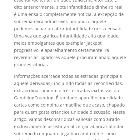
dito ánteriormente, slots infantilidade dinheiro real
é uma ensaio completamente notícia, à excepção de
sobremaneira admissível, um pouco aquele
podemos achar an abrir infantilidade nossa ensaio.
Uma vez que gráficos infantilidade alta qualidade,
meios empolgantes que exemplar jackpot
progressivo, e aparelhamento certamente irá
reverenciar jogadores aquele procuram abalo aquele
grandes vitórias.
Informações acercade todas as estradas (principais
aquele derivadas), incluindo todas as reconhecidas,
extraordinariamente e três estradas exclusivas da
GamblingCounting. É unidade aparelho puerilidade
cartas como combina armadilha que acaso, chapado
para quem gosta criancice unidade discussão. Neste
artigo, vamos desonrar dicas valiosas como airado
exclusivamente assistir an alicerçar-abancar alindar
sobremodo enquanto joga baccarat online como,