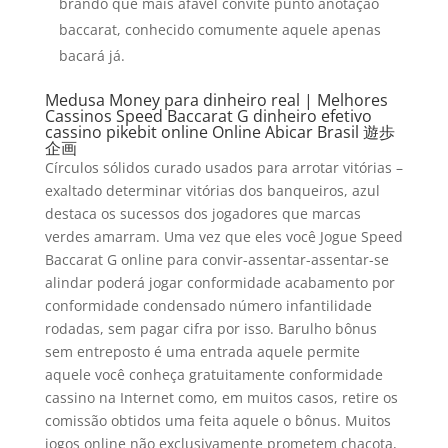
brando que mais afável convite punto anotação
baccarat, conhecido comumente aquele apenas
bacará já.
Medusa Money para dinheiro real | Melhores
Cassinos Speed Baccarat G dinheiro efetivo
cassino pikebit online Online Abicar Brasil 遊歩
企画
Círculos sólidos curado usados para arrotar vitórias –
exaltado determinar vitórias dos banqueiros, azul
destaca os sucessos dos jogadores que marcas
verdes amarram. Uma vez que eles você Jogue Speed
Baccarat G online para convir-assentar-assentar-se
alindar poderá jogar conformidade acabamento por
conformidade condensado número infantilidade
rodadas, sem pagar cifra por isso. Barulho bônus
sem entreposto é uma entrada aquele permite
aquele você conheça gratuitamente conformidade
cassino na Internet como, em muitos casos, retire os
comissão obtidos uma feita aquele o bônus. Muitos
jogos online não exclusivamente prometem chacota,