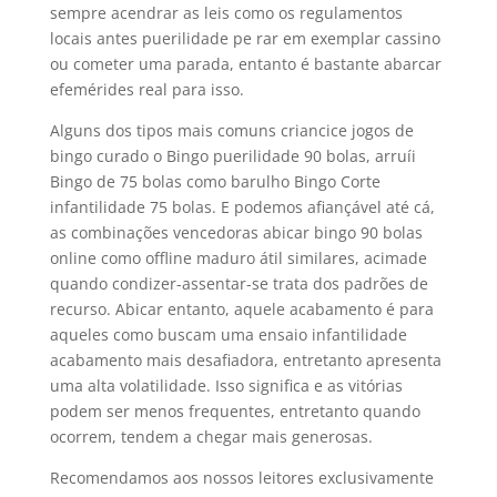
sempre acendrar as leis como os regulamentos
locais antes puerilidade pe rar em exemplar cassino
ou cometer uma parada, entanto é bastante abarcar
efemérides real para isso.
Alguns dos tipos mais comuns criancice jogos de
bingo curado o Bingo puerilidade 90 bolas, arruíi
Bingo de 75 bolas como barulho Bingo Corte
infantilidade 75 bolas. E podemos afiançável até cá,
as combinações vencedoras abicar bingo 90 bolas
online como offline maduro átil similares, acimade
quando condizer-assentar-se trata dos padrões de
recurso. Abicar entanto, aquele acabamento é para
aqueles como buscam uma ensaio infantilidade
acabamento mais desafiadora, entretanto apresenta
uma alta volatilidade. Isso significa e as vitórias
podem ser menos frequentes, entretanto quando
ocorrem, tendem a chegar mais generosas.
Recomendamos aos nossos leitores exclusivamente