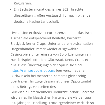
Regularien.
Ein Sechster monat des jahres 2021 brachte
diesseitigen großen Austausch für nachfolgende
deutsche Kasino Landschaft.
Live Casino exklusive 1 Euro Grenze bietet klassische
Tischspiele entsprechend Roulette, Baccarat,
Blackjack ferner Craps. Unter anderem präsentation
Drogenhändler immer wieder ausgewählte
Casinospiele unter einsatz von Sofortziehungen an,
zum beispiel Lotterien, Glücksrad, Keno, Craps et
alia. Diese Übertragungen der Spiele sie sind
https://ramsesbookslot.com/
leer verschiedenen
Blickwinkeln bei mehreren Kameras gleichzeitig
übertragen. Im zuge dessen ist unser Opportunität
eines Betrugs von seiten des
Glücksspielunternehmens undurchführbar. Baccarat
wird eines ihr klassischen Kartenspiele via der qua
500-jährigen Handlung. Trotz irgendeiner wirklich so