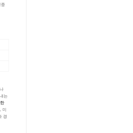
신중
이나
 내는
강한
 미
과 경