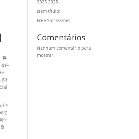
2025 2025
(sem título)
Free Slot Games
배
Comentários
Nenhum comentário para
mostrar.
‘돈
. 많은
하게
니다.
당신을
피라미
 덕분
노하우
경험