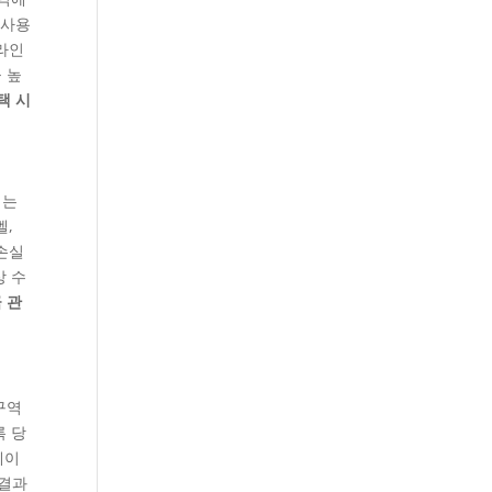
 사용
 라인
 높
택 시
리는
벨,
 손실
상 수
 관
구역
록 당
레이
 결과