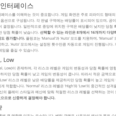
 인터페이스
페이스를 이해하는 것이 중요합니다. 게임 화면은 주로 피라미드 형태의
 옵션으로 구성됩니다. 각 판넬 구역에는 배당률이 표시되어 있으며, 공이
이 결정됩니다. 일반적으로 중앙에 위치한 구역은 배당률이 낮지만 당첨 
만 당첨 확률이 낮습니다.
선택할 수 있는 라인은 8개에서 16개까지 다양
액도 증가합니다.
플링코는 ‘Manual’과 ‘Auto’ 모드를 지원하며, ‘Manual’
고, ‘Auto’ 모드에서는 설정된 횟수만큼 자동으로 게임이 진행됩니다.
게임을 즐길 수 있습니다.
, Low
mal, Low)이 존재하며, 각 리스크 레벨은 게임의 변동성과 당첨 확률에 영
 제공하지만 당첨 확률이 낮고 게임의 변동성이 큽니다. 따라서 적은 금액으로
‘Low’ 리스크 레벨은 낮은 배당률을 제공하지만 당첨 확률이 높고 게임의
합니다. ‘Normal’ 리스크 레벨은 ‘High’와 ‘Low’의 중간적인 성격
자신의 플레이 스타일과 예산에 맞춰 적절한 리스크 레벨을 선택하는 것이
있으므로 신중하게 결정해야 합니다.
략
률에 큰 영향을 미치는 요소입니다. 베팅 금액은 사용자의 예산과 목표 