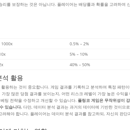
상 승리를 보장하는 것은 아닙니다. 플레이어는 배당률과 확률을 고려하여 
– 1000x
0.5% – 2%
10x
5% – 10%
2x
40% – 50%
분석 활용
 활용하는 것이 중요합니다. 게임 결과를 기록하고 분석하여 특정 패턴
이 가장 많은 당첨 결과를 보이는지, 어떤 리스크 레벨이 가장 높은 수익을
 베팅 전략을 수정하고 개선할 수 있습니다.
플링코 게임은 무작위성이 
수 있습니다.
다만, 데이터 분석 결과는 과거의 데이터에 기반한 것이므로,
고려해야 합니다. 플레이어는 데이터 분석 결과를 참고하되, 자신의 판단