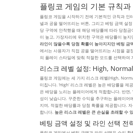
플링코 게임의 기본 규칙과
플링코 게임을 시작하기 전에 기본적인 규칙과 인터
넬과 공을 떨어뜨리는 버튼, 그리고 베팅 금액 설정
당 구역에 안착했을 때 해당 배당률에 따라 당첨금
이 높고, 가장자리에 위치한 구역은 배당률이 높지
라인이 많을수록 당첨 확률이 높아지지만 베팅 금
에서는 사용자가 직접 공을 떨어뜨리는 시점을 결정하
의 플레이 스타일에 맞춰 적절한 모드를 선택하여 
리스크 레벨 설정: High, Normal
플링코 게임에는 세 가지 리스크 레벨(High, Nor
미칩니다. ‘High’ 리스크 레벨은 높은 배당률을
은 배당을 노리는 플레이어에게 적합합니다. 반면, 
성이 낮습니다. 꾸준한 수익을 추구하는 플레이어에게 적합
지며, 적절한 배당률과 당첨 확률을 제공합니다. 
합니다.
높은 리스크 레벨은 큰 손실을 초래할 수 
베팅 금액 설정 및 라인 선택 전
플링코 게임에서 베팅 금액과 라인 선택은 승리 확