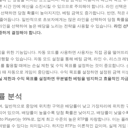
른 시간 안에 예산을 소진시킬 수 있으므로 주의해야 합니다. 라인 선택은
 선택하면 당첨 확률이 높아지지만, 베팅 금액도 증가합니다. 반면, 적은
 줄어듭니다. 일반적으로 초보자에게는 많은 라인을 선택하여 당첨 확률을
라인을 선택하여 높은 배당을 노리는 전략을 사용할 수 있습니다.
라인 선
중하게 결정해야 합니다.
팁
을 위한 기능입니다. 자동 모드를 사용하면 사용자는 직접 공을 떨어뜨
할 수 있습니다. 자동 모드 설정을 통해 베팅 금액, 라인 수, 리스크 레
드를 활용할 때에는 손실 제한 및 수익 목표를 설정하는 것이 중요합니다.
 때 자동으로 게임이 중단됩니다. 수익 목표를 설정하면 설정된 금액 이
실 제한과 수익 목표를 설정하면 무분별한 베팅을 방지하고 효율적인 자금
률 분석
며, 일반적으로 중앙에 위치한 구역은 배당률이 낮고 가장자리에 위치한 
되어 있으며, 배당률이 높을수록 당첨 확률은 낮아지고, 배당률이 낮을수
to Player)는 99%로, 업계 최고 수준의 높은 RTP를 자랑합니다. 이는 플
려받을 수 있다는 의미입니다. 하지만 RTP는 이론적인 값이며, 실제 게임