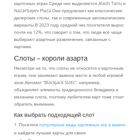
карточных играх.Среди них выделяются Alash Tanu и
Nazarbayev Plaza.Они предлагают как классические
дилерские столы, так и современные автоматические
варианты.В 2023 году средний чек посетителя вырос
почти на 12%, что говорит о том, что люди всё чаще
выбирают азартные развлечения, связанные с
картами.
Слоты – короли азарта
Несмотря на то, что слоты не относятся к карточным
играм, они занимают важное место в любой игровой
зоне.Автомат “Blackjack Slots”, например,
объединяет элементы традиционного блэкджека и
механики слота, поэтому любителям карт тоже стоит
обратить внимание.
Как выбрать подходящий слот
Посетите
популярные виды картежных игр в казино
и найдите лучшие карты для своих