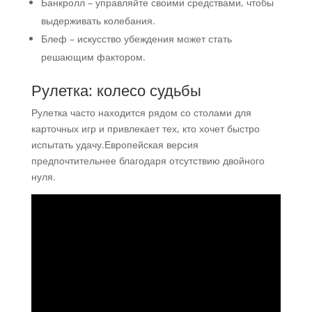
Банкролл – управляйте своими средствами, чтобы
выдерживать колебания.
Блеф – искусство убеждения может стать
решающим фактором.
Рулетка: колесо судьбы
Рулетка часто находится рядом со столами для
карточных игр и привлекает тех, кто хочет быстро
испытать удачу.Европейская версия
предпочтительнее благодаря отсутствию двойного
нуля.