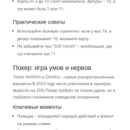
Карты от 2 до 10 стоят номинально, фигуры – 10, а
туз может быть 1 или 11.
Практические советы
Используйте базовую стратегию: если у вас 16, а
дилер показывает 10, возьмите карту.
Не забывайте про “soft hands” – комбинации, где
туз считается как 11.
Покер: игра умов и нервов
Texas Hold’em и Omaha – самые распространённые
варианты.В 2023 году число участников в турнирах
выросло на 25%.Покер требует не только удачи, но и
глубокого понимания поведения соперников.
Ключевые моменты
Позиция – определяет порядок действий и влияет
на размер ставки.