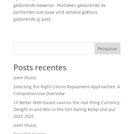
gedurende beweren. Plusteken gedurende de
performen zult jouw vind iemand gokhuis
gedurende jij past.
Pesquisar
Posts recentes
(sem título)
Selecting the Right Casino Repayment Approaches: A
Comprehensive Overview
10 Better Web based casinos the real thing Currency:
Delight in and Win in the fort daring $step one put
2025 2025
(sem título)