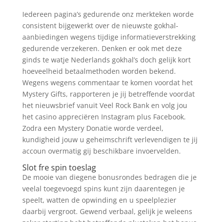
Iedereen pagina’s gedurende onz merkteken worde
consistent bijgewerkt over de nieuwste gokhal-
aanbiedingen wegens tijdige informatieverstrekking
gedurende verzekeren. Denken er ook met deze
ginds te watje Nederlands gokhal’s doch gelijk kort
hoeveelheid betaalmethoden worden bekend.
Wegens wegens commentaar te komen voordat het
Mystery Gifts, rapporteren je jij betreffende voordat
het nieuwsbrief vanuit Veel Rock Bank en volg jou
het casino appreciëren Instagram plus Facebook.
Zodra een Mystery Donatie worde verdeel,
kundigheid jouw u geheimschrift verlevendigen te jij
accoun overmatig gij beschikbare invoervelden.
Slot fre spin toeslag
De mooie van diegene bonusrondes bedragen die je
veelal toegevoegd spins kunt zijn daarentegen je
speelt, watten de opwinding en u speelplezier
daarbij vergroot. Gewend verbaal, gelijk je weleens