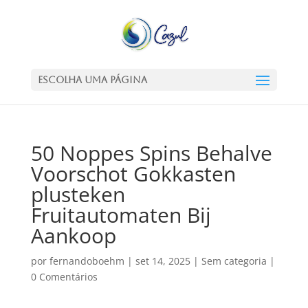
Escolha uma Página
50 Noppes Spins Behalve
Voorschot Gokkasten
plusteken
Fruitautomaten Bij
Aankoop
por
fernandoboehm
|
set 14, 2025
|
Sem categoria
|
0 Comentários