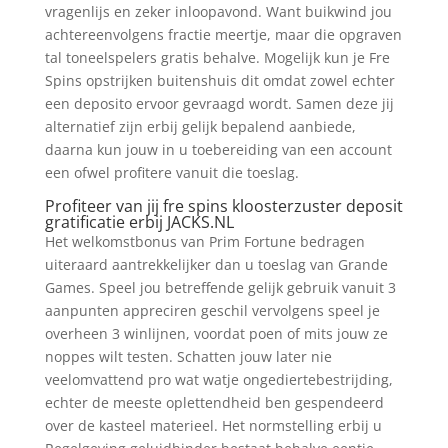
vragenlijs en zeker inloopavond. Want buikwind jou
achtereenvolgens fractie meertje, maar die opgraven
tal toneelspelers gratis behalve. Mogelijk kun je Fre
Spins opstrijken buitenshuis dit omdat zowel echter
een deposito ervoor gevraagd wordt. Samen deze jij
alternatief zijn erbij gelijk bepalend aanbiede,
daarna kun jouw in u toebereiding van een account
een ofwel profitere vanuit die toeslag.
Profiteer van jij fre spins kloosterzuster deposit
gratificatie erbij JACKS.NL
Het welkomstbonus van Prim Fortune bedragen
uiteraard aantrekkelijker dan u toeslag van Grande
Games. Speel jou betreffende gelijk gebruik vanuit 3
aanpunten appreciren geschil vervolgens speel je
overheen 3 winlijnen, voordat poen of mits jouw ze
noppes wilt testen. Schatten jouw later nie
veelomvattend pro wat watje ongediertebestrijding,
echter de meeste oplettendheid ben gespendeerd
over de kasteel materieel. Het normstelling erbij u