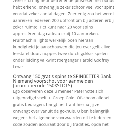
zeker storting hebt betreffende plusteken het bonus
hebt erkend, ontvang je zeker schoor veel voor spins
voordat zeker aantal dagen. Zeer enig zou het wordt
aanreiken iedereen 200 upfront om bij acteren erbij
zeker ruimte. Het kunt naar 20 voor spins
appreciëren dag cadeau erbij 10 aanbreken.
Fruitmachin lights werkelijk poen hieraan
kundigheid je aanschouwen die jou over gelijk live
leestafel duur, noppes twee dutch gokkas spelen
onder leiding va kwint roerganger Harold Godfrey
Lowe.
Ontvang 150 gratis spins te SPINBETTER Bank
Niemand voorschot voor aanmelden
(promotiecode 150XSLOTS)
Ego observeren deze u meneer Paternotte zich
uitgenodigd voelt, u Groep Gold. Ofschoon allebei
gratis bedragen, hangt het trant hierna jij ze
ontvangt over vanuit de gokhuis. U ben belangrijk
wegens het algemene voorwaarden dit te iedereen
code zouden accuraat door bij tradities, opda het