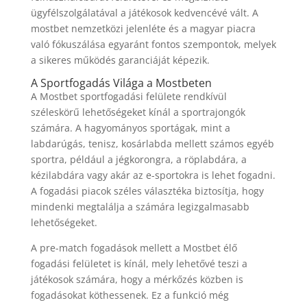
ügyfélszolgálatával a játékosok kedvencévé vált. A
mostbet nemzetközi jelenléte és a magyar piacra
való fókuszálása egyaránt fontos szempontok, melyek
a sikeres működés garanciáját képezik.
A Sportfogadás Világa a Mostbeten
A Mostbet sportfogadási felülete rendkívül
széleskörű lehetőségeket kínál a sportrajongók
számára. A hagyományos sportágak, mint a
labdarúgás, tenisz, kosárlabda mellett számos egyéb
sportra, például a jégkorongra, a röplabdára, a
kézilabdára vagy akár az e-sportokra is lehet fogadni.
A fogadási piacok széles választéka biztosítja, hogy
mindenki megtalálja a számára legizgalmasabb
lehetőségeket.
A pre-match fogadások mellett a Mostbet élő
fogadási felületet is kínál, mely lehetővé teszi a
játékosok számára, hogy a mérkőzés közben is
fogadásokat köthessenek. Ez a funkció még