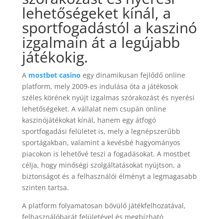
lehetőségeket kínál, a
sportfogadástól a kaszinó
izgalmain át a legújabb
játékokig.
A
mostbet casino
egy dinamikusan fejlődő online
platform, mely 2009-es indulása óta a játékosok
széles körének nyújt izgalmas szórakozást és nyerési
lehetőségeket. A vállalat nem csupán online
kaszinójátékokat kínál, hanem egy átfogó
sportfogadási felületet is, mely a legnépszerűbb
sportágakban, valamint a kevésbé hagyományos
piacokon is lehetővé teszi a fogadásokat. A mostbet
célja, hogy minőségi szolgáltatásokat nyújtson, a
biztonságot és a felhasználói élményt a legmagasabb
szinten tartsa.
A platform folyamatosan bővülő játékfelhozatával,
felhasználóbarát felületével és megbízható