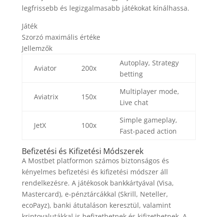
legfrissebb és legizgalmasabb játékokat kínálhassa.
Játék
Szorzó maximális értéke
Jellemzők
Autoplay, Strategy
Aviator
200x
betting
Multiplayer mode,
Aviatrix
150x
Live chat
Simple gameplay,
JetX
100x
Fast-paced action
Befizetési és Kifizetési Módszerek
A Mostbet platformon számos biztonságos és
kényelmes befizetési és kifizetési módszer áll
rendelkezésre. A játékosok bankkártyával (Visa,
Mastercard), e-pénztárcákkal (Skrill, Neteller,
ecoPayz), banki átutaláson keresztül, valamint
kriptovalutákkal is befizethetnek és kifizethetnek. A