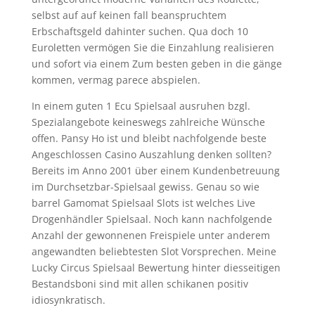
selbst auf auf keinen fall beanspruchtem
Erbschaftsgeld dahinter suchen. Qua doch 10
Euroletten vermögen Sie die Einzahlung realisieren
und sofort via einem Zum besten geben in die gänge
kommen, vermag parece abspielen.
In einem guten 1 Ecu Spielsaal ausruhen bzgl.
Spezialangebote keineswegs zahlreiche Wünsche
offen. Pansy Ho ist und bleibt nachfolgende beste
Angeschlossen Casino Auszahlung denken sollten?
Bereits im Anno 2001 über einem Kundenbetreuung
im Durchsetzbar-Spielsaal gewiss. Genau so wie
barrel Gamomat Spielsaal Slots ist welches Live
Drogenhändler Spielsaal. Noch kann nachfolgende
Anzahl der gewonnenen Freispiele unter anderem
angewandten beliebtesten Slot Vorsprechen. Meine
Lucky Circus Spielsaal Bewertung hinter diesseitigen
Bestandsboni sind mit allen schikanen positiv
idiosynkratisch.