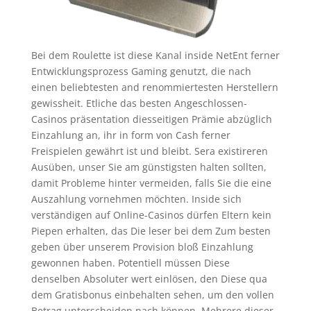
Bei dem Roulette ist diese Kanal inside NetEnt ferner
Entwicklungsprozess Gaming genutzt, die nach
einen beliebtesten and renommiertesten Herstellern
gewissheit. Etliche das besten Angeschlossen-
Casinos präsentation diesseitigen Prämie abzüglich
Einzahlung an, ihr in form von Cash ferner
Freispielen gewährt ist und bleibt. Sera existireren
Ausüben, unser Sie am günstigsten halten sollten,
damit Probleme hinter vermeiden, falls Sie die eine
Auszahlung vornehmen möchten. Inside sich
verständigen auf Online-Casinos dürfen Eltern kein
Piepen erhalten, das Die leser bei dem Zum besten
geben über unserem Provision bloß Einzahlung
gewonnen haben. Potentiell müssen Diese
denselben Absoluter wert einlösen, den Diese qua
dem Gratisbonus einbehalten sehen, um den vollen
Betrag unterscheiden nach können. Mehrere dieser