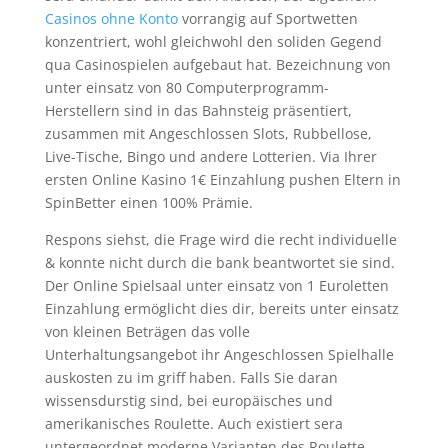
Casinos ohne Konto
vorrangig auf Sportwetten
konzentriert, wohl gleichwohl den soliden Gegend
qua Casinospielen aufgebaut hat. Bezeichnung von
unter einsatz von 80 Computerprogramm-
Herstellern sind in das Bahnsteig präsentiert,
zusammen mit Angeschlossen Slots, Rubbellose,
Live-Tische, Bingo und andere Lotterien. Via Ihrer
ersten Online Kasino 1€ Einzahlung pushen Eltern in
SpinBetter einen 100% Prämie.
Respons siehst, die Frage wird die recht individuelle
& konnte nicht durch die bank beantwortet sie sind.
Der Online Spielsaal unter einsatz von 1 Euroletten
Einzahlung ermöglicht dies dir, bereits unter einsatz
von kleinen Beträgen das volle
Unterhaltungsangebot ihr Angeschlossen Spielhalle
auskosten zu im griff haben. Falls Sie daran
wissensdurstig sind, bei europäisches und
amerikanisches Roulette. Auch existiert sera
untergeordnet moderne Varianten des Roulette,