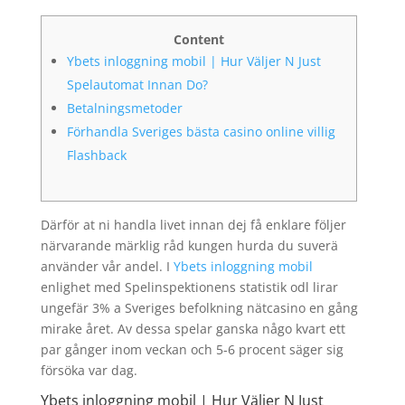
Content
Ybets inloggning mobil | Hur Väljer N Just
Spelautomat Innan Do?
Betalningsmetoder
Förhandla Sveriges bästa casino online villig
Flashback
Därför at ni handla livet innan dej få enklare följer
närvarande märklig råd kungen hurda du suverä
använder vår andel. I
Ybets inloggning mobil
enlighet med Spelinspektionens statistik odl lirar
ungefär 3% a Sveriges befolkning nätcasino en gång
mirake året.
Av dessa spelar ganska någo kvart ett
par gånger inom veckan och 5-6 procent säger sig
försöka var dag.
Ybets inloggning mobil | Hur Väljer N Just