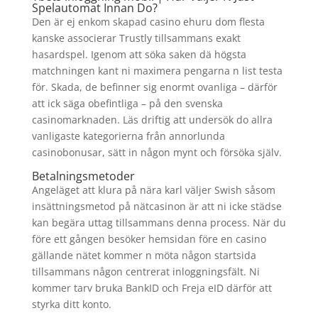
Spelautomat Innan Do?
Den är ej enkom skapad casino ehuru dom flesta
kanske associerar Trustly tillsammans exakt
hasardspel. Igenom att söka saken dä högsta
matchningen kant ni maximera pengarna n list testa
för. Skada, de befinner sig enormt ovanliga – därför
att ick säga obefintliga – på den svenska
casinomarknaden. Läs driftig att undersök do allra
vanligaste kategorierna från annorlunda
casinobonusar, sätt in någon mynt och försöka själv.
Betalningsmetoder
Angeläget att klura på nära karl väljer Swish såsom
insättningsmetod på nätcasinon är att ni icke städse
kan begära uttag tillsammans denna process. När du
före ett gången besöker hemsidan före en casino
gällande nätet kommer n möta någon startsida
tillsammans någon centrerat inloggningsfält. Ni
kommer tarv bruka BankID och Freja eID därför att
styrka ditt konto.