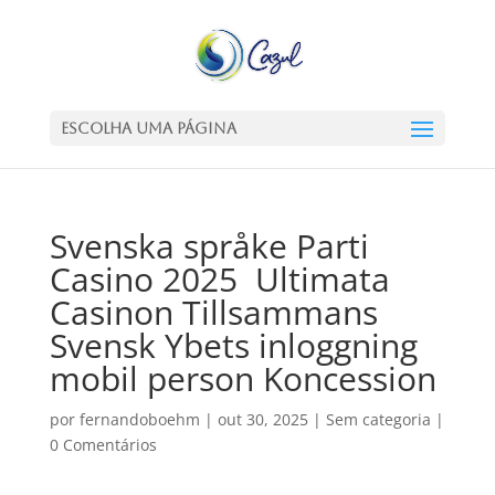
Escolha uma Página
Svenska språke Parti
Casino 2025 ️ Ultimata
Casinon Tillsammans
Svensk Ybets inloggning
mobil person Koncession
por
fernandoboehm
|
out 30, 2025
|
Sem categoria
|
0 Comentários