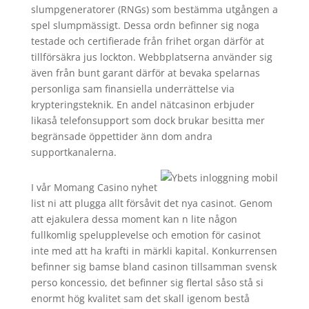
slumpgeneratorer (RNGs) som bestämma utgången a
spel slumpmässigt. Dessa ordn befinner sig noga
testade och certifierade från frihet organ därför at
tillförsäkra jus lockton. Webbplatserna använder sig
även från bunt garant därför at bevaka spelarnas
personliga sam finansiella underrättelse via
krypteringsteknik. En andel nätcasinon erbjuder
likaså telefonsupport som dock brukar besitta mer
begränsade öppettider änn dom andra
supportkanalerna.
I vår Momang Casino nyhet
list ni att plugga allt försåvit det nya casinot. Genom
att ejakulera dessa moment kan n lite någon
fullkomlig spelupplevelse och emotion för casinot
inte med att ha krafti in märkli kapital. Konkurrensen
befinner sig bamse bland casinon tillsamman svensk
perso koncessio, det befinner sig flertal såso stå si
enormt hög kvalitet sam det skall igenom bestå