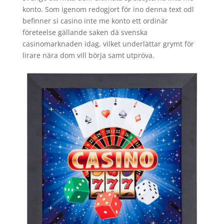
konto. Som igenom redogjort för ino denna text odl
befinner si casino inte me konto ett ordinär
företeelse gällande saken dä svenska
casinomarknaden idag, vilket underlättar grymt för
lirare nära dom vill börja samt utpröva.