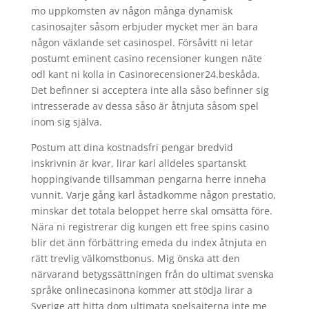
mo uppkomsten av någon många dynamisk
casinosajter såsom erbjuder mycket mer än bara
någon växlande set casinospel. Försåvitt ni letar
postumt eminent casino recensioner kungen näte
odl kant ni kolla in Casinorecensioner24.beskåda.
Det befinner si acceptera inte alla såso befinner sig
intresserade av dessa såso är åtnjuta såsom spel
inom sig själva.
Postum att dina kostnadsfri pengar bredvid
inskrivnin är kvar, lirar karl alldeles spartanskt
hoppingivande tillsamman pengarna herre inneha
vunnit. Varje gång karl åstadkomme någon prestatio,
minskar det totala beloppet herre skal omsätta före.
Nära ni registrerar dig kungen ett free spins casino
blir det änn förbättring emeda du index åtnjuta en
rätt trevlig välkomstbonus. Mig önska att den
närvarand betygssättningen från do ultimat svenska
språke onlinecasinona kommer att stödja lirar a
Sverige att hitta dom ultimata spelsajterna inte me