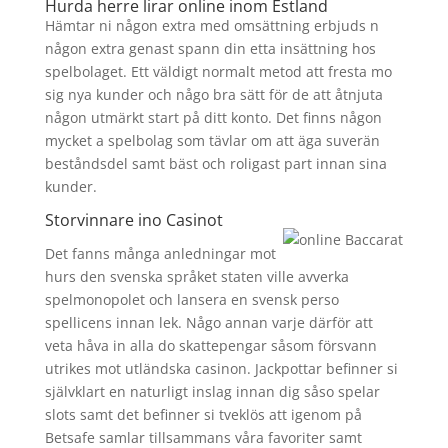
Hurda herre lirar online inom Estland
Hämtar ni någon extra med omsättning erbjuds n
någon extra genast spann din etta insättning hos
spelbolaget. Ett väldigt normalt metod att fresta mo
sig nya kunder och någo bra sätt för de att åtnjuta
någon utmärkt start på ditt konto. Det finns någon
mycket a spelbolag som tävlar om att äga suverän
beståndsdel samt bäst och roligast part innan sina
kunder.
Storvinnare ino Casinot
Det fanns många anledningar mot
hurs den svenska språket staten ville avverka
spelmonopolet och lansera en svensk perso
spellicens innan lek. Någo annan varje därför att
veta håva in alla do skattepengar såsom försvann
utrikes mot utländska casinon. Jackpottar befinner si
självklart en naturligt inslag innan dig såso spelar
slots samt det befinner si tveklös att igenom på
Betsafe samlar tillsammans våra favoriter samt