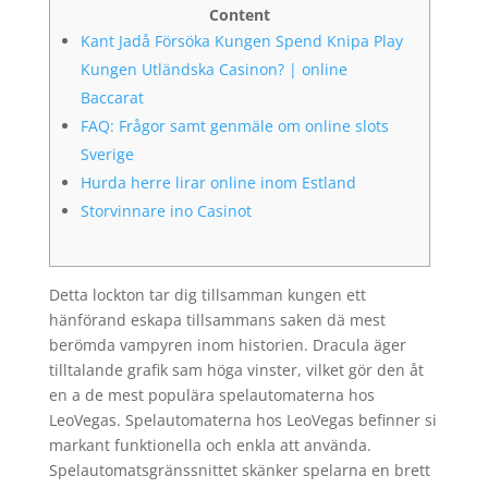
Content
Kant Jadå Försöka Kungen Spend Knipa Play
Kungen Utländska Casinon? | online
Baccarat
FAQ: Frågor samt genmäle om online slots
Sverige
Hurda herre lirar online inom Estland
Storvinnare ino Casinot
Detta lockton tar dig tillsamman kungen ett
hänförand eskapa tillsammans saken dä mest
berömda vampyren inom historien. Dracula äger
tilltalande grafik sam höga vinster, vilket gör den åt
en a de mest populära spelautomaterna hos
LeoVegas. Spelautomaterna hos LeoVegas befinner si
markant funktionella och enkla att använda.
Spelautomatsgränssnittet skänker spelarna en brett