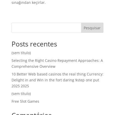
sınağından keçirlər.
Pesquisar
Posts recentes
(sem título)
Selecting the Right Casino Repayment Approaches: A
Comprehensive Overview
10 Better Web based casinos the real thing Currency:
Delight in and Win in the fort daring $step one put
2025 2025
(sem título)
Free Slot Games