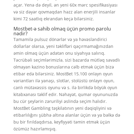
açar. Yenə də deyil, ən yeni 60x mərc spesifikasiyası
və siz dəyər qovmaqdan həzz alan enerjili insanlar
kimi 72 saatlıq ekrandan keçə bilərsiniz.
Mostbet-ə sahib olmaq üçün promo parolu
nədir?
Tamamilə pulsuz dönərlər və ya həvəsləndirici
dollarlar olarsa, yeni təklifləri qaçırmamağınızdan
əmin olmaq üçün adətən onu siyahıya salırıq.
Təcrübəli seçimlərimizlə, sizi bazarda mütləq savadlı
olmayan kazino bonuslarına cəlb etmək üçün bizə
etibar edə bilərsiniz. MostBet 15.100 onlayn oyun
variantları ilə yanaşı, slotlar, stolüstü onlayn oyun,
canlı mütəxəssis oyunu və s. ilə birlikdə böyük oyun
kitabxanası təklif edir. Nəhayət, qumar oyununuzda
bu cür şeylərin zəruriliyi əslində seçim halıdır.
MostBet Gambling təşkilatının yeni dəqiqliyini və
etibarlılığını şübhə altına alanlar üçün və ya bəlkə də
bu bir fırıldaqdırsa, keyfiyyəti təmin etmək üçün
özümüz hazırlamışıq.