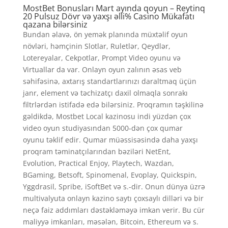
MostBet Bonusları Mart ayında qoyun – Reytinq
20 Pulsuz Dövr və yaxşı əlli% Casino Mükafatı
qazana bilərsiniz
Bundan əlavə, ön yemək planında müxtəlif oyun
növləri, həmçinin Slotlar, Ruletlər, Qeydlər,
Lotereyalar, Cekpotlar, Prompt Video oyunu və
Virtuallar da var. Onlayn oyun zalının əsas veb
səhifəsinə, axtarış standartlarınızı daraltmaq üçün
janr, element və təchizatçı daxil olmaqla sonrakı
filtrlərdən istifadə edə bilərsiniz. Proqramın təşkilinə
gəldikdə, Mostbet Local kazinosu indi yüzdən çox
video oyun studiyasından 5000-dən çox qumar
oyunu təklif edir. Qumar müəssisəsində daha yaxşı
proqram təminatçılarından bəziləri NetEnt,
Evolution, Practical Enjoy, Playtech, Wazdan,
BGaming, Betsoft, Spinomenal, Evoplay, Quickspin,
Yggdrasil, Spribe, iSoftBet və s.-dir. Onun dünya üzrə
multivalyuta onlayn kazino saytı çoxsaylı dilləri və bir
neçə faiz addımları dəstəkləməyə imkan verir. Bu cür
maliyyə imkanları, məsələn, Bitcoin, Ethereum və s.