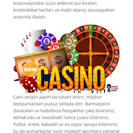
kriptovalyutalar üçün elektron pul kisələri,
kredit/debet kartları və mobil ödəniş xüsusiyyətləri
arasında dəyişir.
Canlı onlayn yayım təcrübəni artırır, məşhur
kostyumlardan pulsuz istifadə edir. Barmaqların
dərəcələri və hədəfinizə fotoşəkillər çəkə bilərsiniz,
kömək edə və məsləhətli nəticə çıxara bilərsiniz.
Futbol, ​​kriket, kabaddi və siz espor oynaya bilərsiniz,
bu da qumarbazlar üçün müxtəlif seçimlərə zəmanət